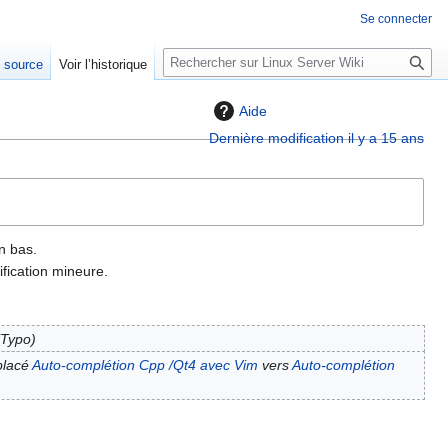
Se connecter
R
e source
Voir l’historique
e
c
Aide
h
Dernière modification il y a 15 ans
e
r
c
h
e
n bas.
r
fication mineure.
Typo
placé
Auto-complétion Cpp /Qt4 avec Vim
vers
Auto-complétion