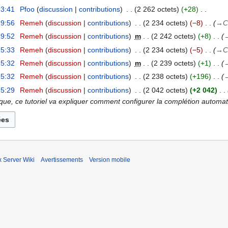
23:41
Pfoo
discussion
contributions
2 262 octets
+28
19:56
Remeh
discussion
contributions
2 234 octets
−8
→
C
19:52
Remeh
discussion
contributions
m
2 242 octets
+8
15:33
Remeh
discussion
contributions
2 234 octets
−5
→
C
15:32
Remeh
discussion
contributions
m
2 239 octets
+1
15:32
Remeh
discussion
contributions
2 238 octets
+196
15:29
Remeh
discussion
contributions
2 042 octets
+2 042
que, ce tutoriel va expliquer comment configurer la complétion automat
x Server Wiki
Avertissements
Version mobile