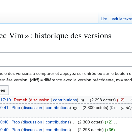
Lire
Voir le text
c Vim » : historique des versions
 radio des versions à comparer et appuyez sur entrée ou sur le bouton e
ernière version,
(diff)
= différence avec la version précédente,
m
= modi
 17:19
Remeh
discussion
contributions
m
2 298 octets
−2
00:41
Pfoo
discussion
contributions
m
2 300 octets
0
a dé
00:40
Pfoo
discussion
contributions
2 300 octets
+2
00:40
Pfoo
discussion
contributions
2 298 octets
+36