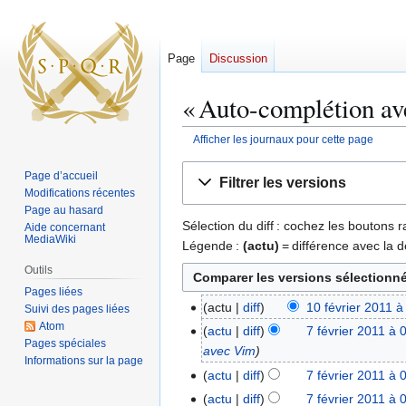
Page
Discussion
« Auto-complétion ave
Afficher les journaux pour cette page
Aller
Aller
Page d’accueil
Filtrer les versions
à
à
Modifications récentes
la
la
Page au hasard
Sélection du diff : cochez les boutons
Aide concernant
navigation
recherche
MediaWiki
Légende :
(actu)
= différence avec la d
Outils
Pages liées
actu
diff
10 février 2011 à
1
Suivi des pages liées
Atom
0
actu
diff
7 février 2011 à 
7
Pages spéciales
f
avec Vim
f
Informations sur la page
é
é
actu
diff
7 février 2011 à 
v
v
A
actu
diff
7 février 2011 à 