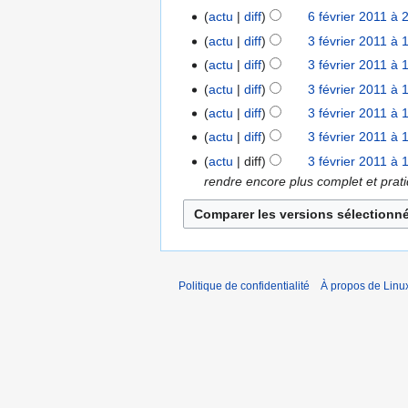
r
r
u
A
actu
diff
6 février 2011 à 
6
i
i
c
u
A
f
actu
diff
3 février 2011 à 
3
e
e
u
c
u
é
f
r
actu
diff
3 février 2011 à 
r
n
u
c
v
é
2
2
r
actu
diff
3 février 2011 à 
n
u
r
v
0
0
é
r
actu
diff
3 février 2011 à 
n
i
r
1
1
s
é
r
actu
diff
3 février 2011 à 
e
i
1
1
u
s
é
r
actu
diff
3 février 2011 à 
e
m
u
s
2
rendre encore plus complet et prati
r
é
m
u
0
2
d
é
m
1
0
e
d
é
1
1
s
e
d
1
m
s
e
Politique de confidentialité
À propos de Linu
o
m
s
d
o
m
i
d
o
f
i
d
i
f
i
c
i
f