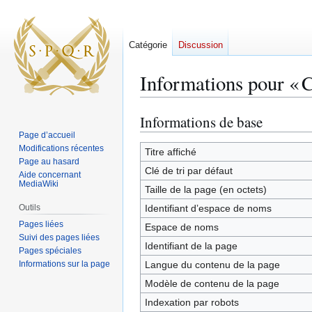
Catégorie
Discussion
Informations pour « C
Informations de base
Aller
Aller
à
à
Page d’accueil
Modifications récentes
la
la
Titre affiché
Page au hasard
navigation
recherche
Clé de tri par défaut
Aide concernant
MediaWiki
Taille de la page (en octets)
Outils
Identifiant dʼespace de noms
Pages liées
Espace de noms
Suivi des pages liées
Identifiant de la page
Pages spéciales
Informations sur la page
Langue du contenu de la page
Modèle de contenu de la page
Indexation par robots