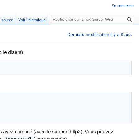
Se connecter
R
e source
Voir l’historique
e
c
Dernière modification il y a 9 ans
h
e
r
o le disent)
c
h
e
r
ous avez compilé (avec le support http2). Vous pouvez