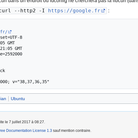
url dans un endroit ou ldconfig ne cherchera pas la libcurl (da
/curl --http2 -I
https://google.fr
:
fr/
set=UTF-8

05 GMT

21:05 GMT

e=2592000

ck

000; v="38,37,36,35"
ian
Ubuntu
te le 7 juillet 2017 à 08:27.
ee Documentation License 1.3
sauf mention contraire.