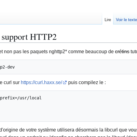
Lire
Voir le text
e support HTTP2
v (et non pas les paquets nghttp2* comme beaucoup de
crétins
tut
e curl sur
https://curl.haxx.se/
puis compilez le :
prefix=/usr/local

 d'origine de votre système utilisera désormais la libcurl que v