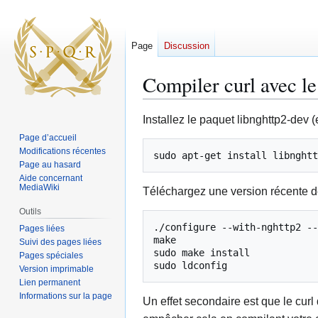
Page
Discussion
Compiler curl avec l
Aller
Aller
Installez le paquet libnghttp2-de
à
à
Page d’accueil
la
la
Modifications récentes
navigation
recherche
Page au hasard
Aide concernant
MediaWiki
Téléchargez une version récente d
Outils
./configure --with-nghttp2 --
Pages liées
make

Suivi des pages liées
sudo make install

Pages spéciales
Version imprimable
Lien permanent
Informations sur la page
Un effet secondaire est que le curl