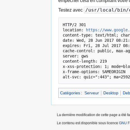
empêcher cela en compilant votre c
/usr/local/bin
Testez avec
HTTP/2 301 

location: 
https://www.google.
content-type: text/html; char
date: Wed, 28 Jun 2017 08:21:
expires: Fri, 28 Jul 2017 08:
cache-control: public, max-ag
server: gws

content-length: 219

x-xss-protection: 1; mode=blo
x-frame-options: SAMEORIGIN

alt-svc: quic=":443"; ma=2592
Catégories
:
Serveur
Desktop
Deb
La dernière modification de cette page a été fai
Le contenu est disponible sous licence
GNU Fr