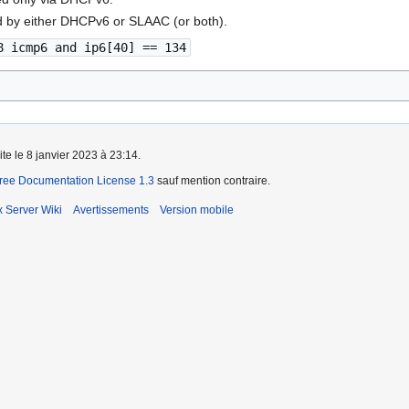
d by either DHCPv6 or SLAAC (or both).
8 icmp6 and ip6[40] == 134
ite le 8 janvier 2023 à 23:14.
ee Documentation License 1.3
sauf mention contraire.
x Server Wiki
Avertissements
Version mobile