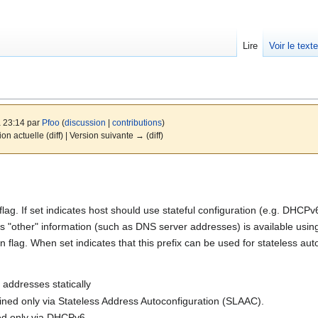
Lire
Voir le text
à 23:14 par
Pfoo
(
discussion
|
contributions
)
ion actuelle (diff) | Version suivante → (diff)
g. If set indicates host should use stateful configuration (e.g. DHCPv
es "other" information (such as DNS server addresses) is available usin
flag. When set indicates that this prefix can be used for stateless aut
t addresses statically
ned only via Stateless Address Autoconfiguration (SLAAC).
ed only via DHCPv6.