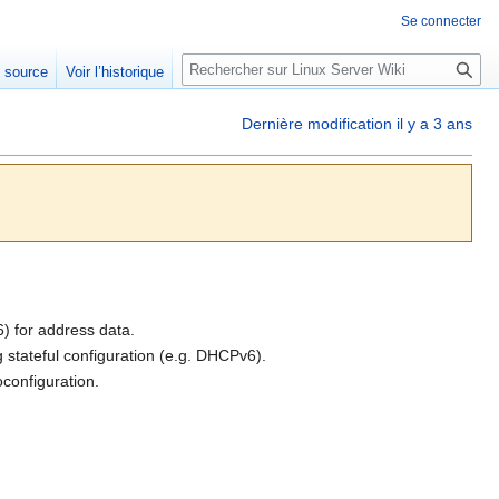
Se connecter
R
e source
Voir l’historique
e
c
Dernière modification il y a 3 ans
h
e
r
c
h
e
r
6) for address data.
g stateful configuration (e.g. DHCPv6).
oconfiguration.