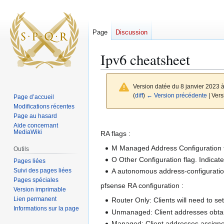
Page
Discussion
Ipv6 cheatsheet
Version datée du 8 janvier 2023 
(
diff
)
← Version précédente
| Vers
Page d’accueil
Modifications récentes
Page au hasard
Aller
Aller
Aide concernant
MediaWiki
à
à
RA flags :
la
la
M Managed Address Configuration fla
Outils
navigation
recherche
O Other Configuration flag. Indicat
Pages liées
Suivi des pages liées
A autonomous address-configuration 
Pages spéciales
pfsense RA configuration :
Version imprimable
Lien permanent
Router Only: Clients will need to se
Informations sur la page
Unmanaged: Client addresses obtai
Managed: Client addresses assign