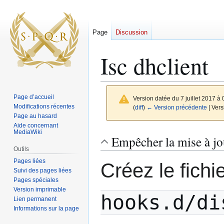
Page
Discussion
Isc dhclient
Page d’accueil
Version datée du 7 juillet 2017 à
Modifications récentes
(
diff
)
← Version précédente
| Vers
Page au hasard
Aide concernant
MediaWiki
Aller
Aller
Empêcher la mise à jou
à
à
Outils
la
la
Pages liées
Créez le fichi
navigation
recherche
Suivi des pages liées
Pages spéciales
Version imprimable
hooks.d/di
Lien permanent
Informations sur la page