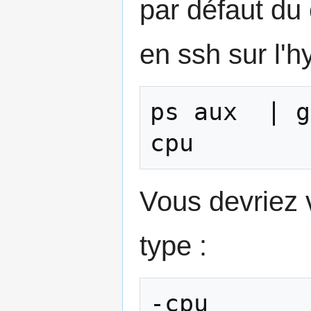
par défaut du 
en ssh sur l'h
ps aux  | g
cpu
Vous devriez 
type :
-cpu 