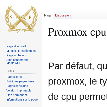
Page
Discussion
Proxmox cpu
Aller
Aller
Page d’accueil
à
à
Modifications récentes
Page au hasard
la
la
Aide concernant
navigation
recherche
Par défaut, 
MediaWiki
Outils
Pages liées
proxmox, le t
Suivi des pages liées
Pages spéciales
Version imprimable
de cpu permet 
Lien permanent
Informations sur la page