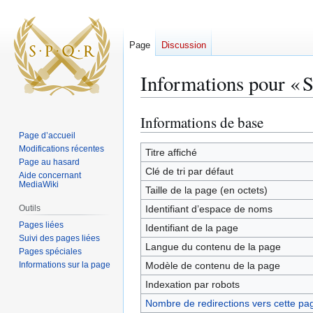
Page
Discussion
Informations pour « S
Informations de base
Aller
Aller
à
à
Page d’accueil
Modifications récentes
la
la
Titre affiché
Page au hasard
navigation
recherche
Clé de tri par défaut
Aide concernant
MediaWiki
Taille de la page (en octets)
Outils
Identifiant dʼespace de noms
Pages liées
Identifiant de la page
Suivi des pages liées
Langue du contenu de la page
Pages spéciales
Informations sur la page
Modèle de contenu de la page
Indexation par robots
Nombre de redirections vers cette pa