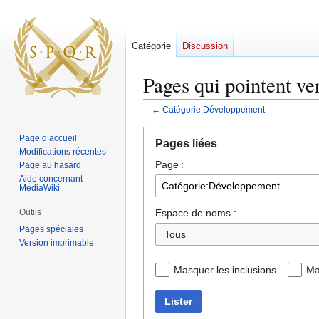
Catégorie
Discussion
Pages qui pointent v
←
Catégorie:Développement
Aller
Aller
Page d’accueil
Pages liées
à
à
Modifications récentes
Page :
la
la
Page au hasard
Aide concernant
navigation
recherche
MediaWiki
Espace de noms :
Outils
Pages spéciales
Tous
Version imprimable
Masquer les inclusions
Ma
Lister