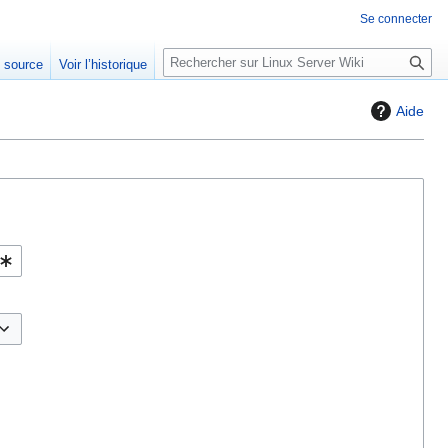
Se connecter
R
e source
Voir l’historique
e
c
Aide
h
e
r
c
h
e
r