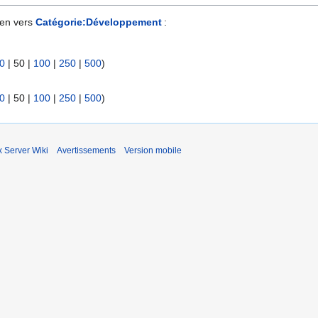
ien vers
Catégorie:Développement
:
0
|
50
|
100
|
250
|
500
)
0
|
50
|
100
|
250
|
500
)
x Server Wiki
Avertissements
Version mobile