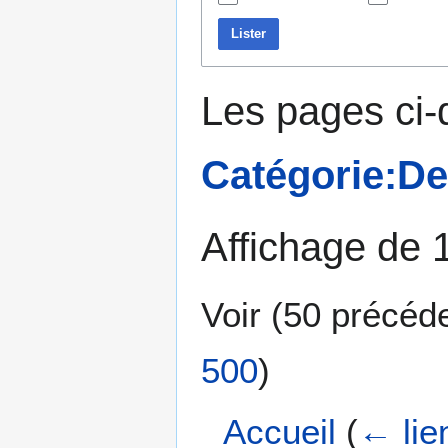
Lister
Les pages ci-
Catégorie:D
Affichage de 
Voir (
50 précéd
500
)
Accueil
(
← lie