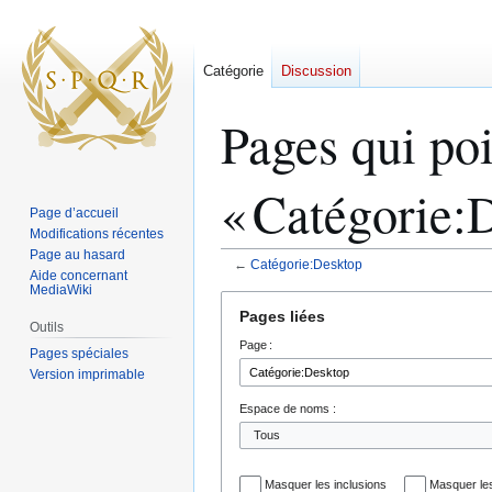
Catégorie
Discussion
Pages qui poi
« Catégorie:
Page d’accueil
Modifications récentes
Page au hasard
←
Catégorie:Desktop
Aide concernant
MediaWiki
Aller
Aller
Pages liées
à
à
Outils
Page :
la
la
Pages spéciales
navigation
recherche
Version imprimable
Espace de noms :
Masquer les inclusions
Masquer les