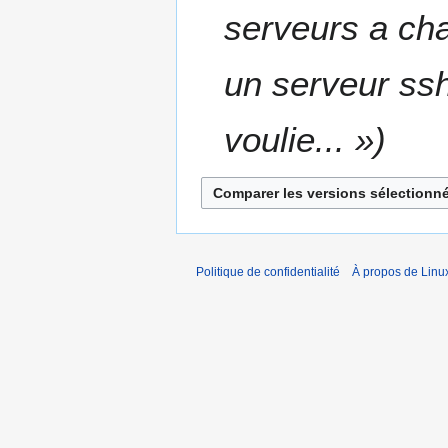
i
serveurs a ch
o
n
s
un serveur ssh
voulie... »
Politique de confidentialité
À propos de Linu