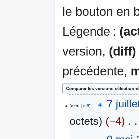
le bouton en 
Légende :
(ac
version,
(diff)
précédente,
7
7 juill
actu
diff
j
u
octets
−4
i
l
A
l
9