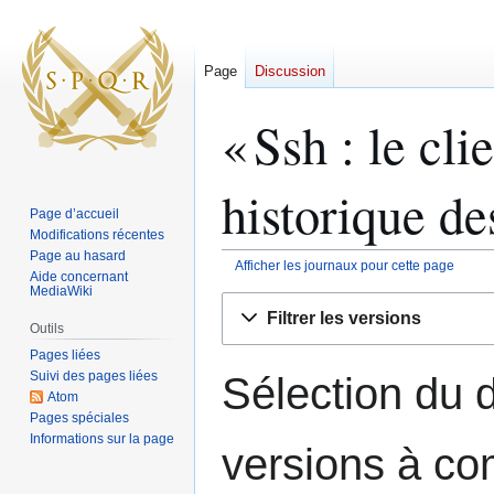
Page
Discussion
« Ssh : le cl
historique de
Page d’accueil
Modifications récentes
Page au hasard
Afficher les journaux pour cette page
Aide concernant
MediaWiki
Aller
Aller
Filtrer les versions
à
à
Outils
la
la
Pages liées
navigation
recherche
Suivi des pages liées
Sélection du d
Atom
Pages spéciales
Informations sur la page
versions à co