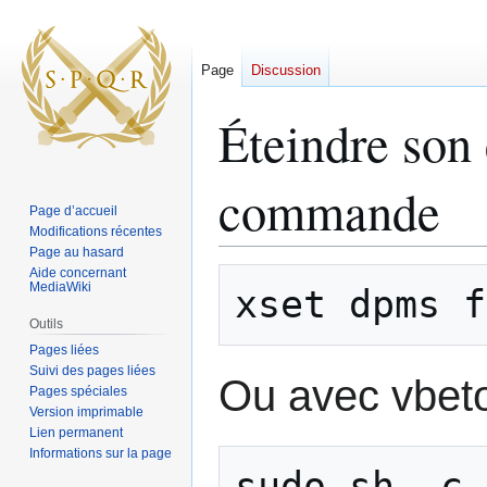
Page
Discussion
Éteindre son 
commande
Page d’accueil
Modifications récentes
Page au hasard
Aide concernant
Aller
Aller
MediaWiki
à
à
la
la
Outils
navigation
recherche
Pages liées
Suivi des pages liées
Ou avec vbeto
Pages spéciales
Version imprimable
Lien permanent
Informations sur la page
sudo sh -c 