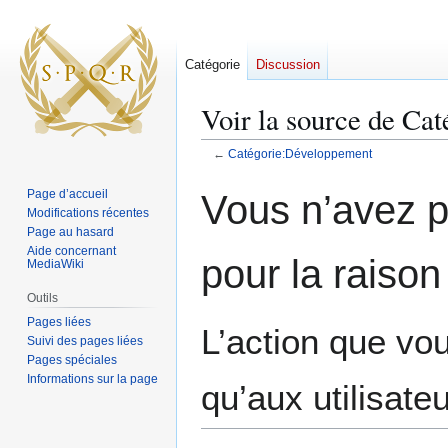
Catégorie
Discussion
Voir la source de Ca
←
Catégorie:Développement
Aller
Aller
Page d’accueil
Vous n’avez pa
à
à
Modifications récentes
la
la
Page au hasard
Aide concernant
navigation
recherche
pour la raison
MediaWiki
Outils
Pages liées
L’action que vo
Suivi des pages liées
Pages spéciales
Informations sur la page
qu’aux utilisate