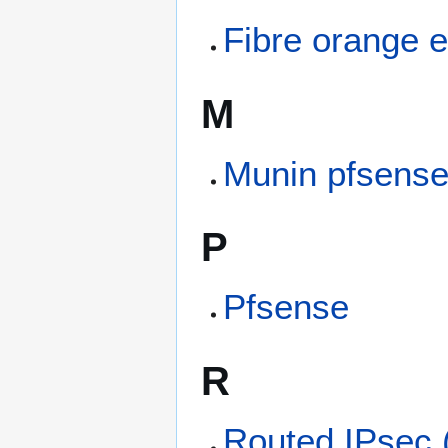
Fibre orange 
M
Munin pfsens
P
Pfsense
R
Routed IPsec 