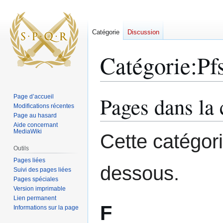
Catégorie
Discussion
Catégorie
:
Pf
Pages dans la 
Page d’accueil
Aller
Aller
Modifications récentes
à
à
Page au hasard
la
la
Aide concernant
navigation
recherche
MediaWiki
Cette catégor
Outils
Pages liées
dessous.
Suivi des pages liées
Pages spéciales
Version imprimable
Lien permanent
F
Informations sur la page