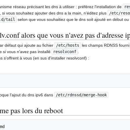
sme réseau précisant les dns à utiliser : préférez l'installation de
re
, si vous souhaitez ajouter des dns a la main, n'éditez plus
/etc/res
.d/tail
selon que vous souhaitiez que le dns soit ajouté en début ou e
v.conf alors que vous n'avez pas d'adresse i
ar défaut qui ajoute au fichier
/etc/hosts
les champs RDNSS fourni p
si vous n'avez pas installé
resolvconf
.
 s'offrent à vous (en sus d'installer resolvconf) :
voque l'ajout du dns ipv6 dans
/etc/rdnssd/merge-hook
rme pas lors du reboot
md