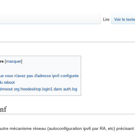
Lire
Voir le text
re
que vous n'avez pas d'adresse ipv6 configurée
du reboot
 timeout org.freedesktop.login1 dans auth.log
onf
tre mécanisme réseau (autoconfiguration ipv6 par RA, etc) précisant le