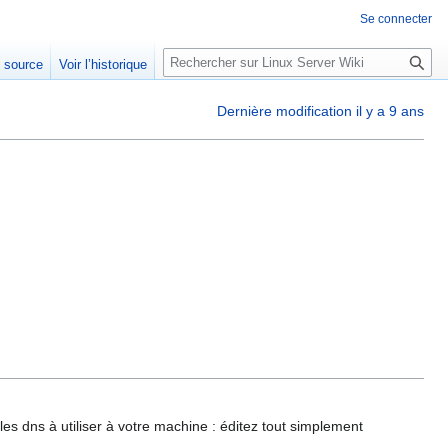
Se connecter
R
e source
Voir l’historique
e
c
Dernière modification il y a 9 ans
h
e
r
c
h
e
r
s dns à utiliser à votre machine : éditez tout simplement