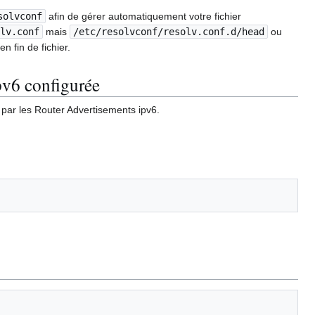
solvconf
afin de gérer automatiquement votre fichier
olv.conf
mais
/etc/resolvconf/resolv.conf.d/head
ou
n fin de fichier.
pv6 configurée
ar les Router Advertisements ipv6.