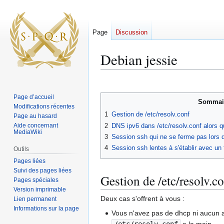
Page
Discussion
Debian jessie
Aller
Aller
à
à
Page d’accueil
Sommai
la
la
Modifications récentes
1
Gestion de /etc/resolv.conf
navigation
recherche
Page au hasard
2
DNS ipv6 dans /etc/resolv.conf alors 
Aide concernant
MediaWiki
3
Session ssh qui ne se ferme pas lors 
4
Session ssh lentes à s'établir avec un
Outils
Pages liées
Suivi des pages liées
Gestion de /etc/resolv.c
Pages spéciales
Version imprimable
Deux cas s'offrent à vous :
Lien permanent
Informations sur la page
Vous n'avez pas de dhcp ni aucun au
/etc/resolv.conf
a la main