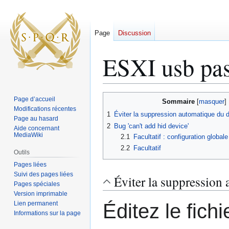
Page
Discussion
ESXI usb pa
Aller
Aller
Page d’accueil
Sommaire
à
à
Modifications récentes
1
Éviter la suppression automatique du 
Page au hasard
la
la
2
Bug 'can't add hid device'
Aide concernant
navigation
recherche
MediaWiki
2.1
Facultatif : configuration globale
2.2
Facultatif
Outils
Pages liées
Suivi des pages liées
Éviter la suppression
Pages spéciales
Version imprimable
Lien permanent
Éditez le fic
Informations sur la page