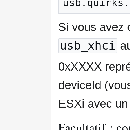
Si vous avez c
usb_xhci
au
0xXXXX repré
deviceId (vou
ESXi avec un 
Facultatif : c