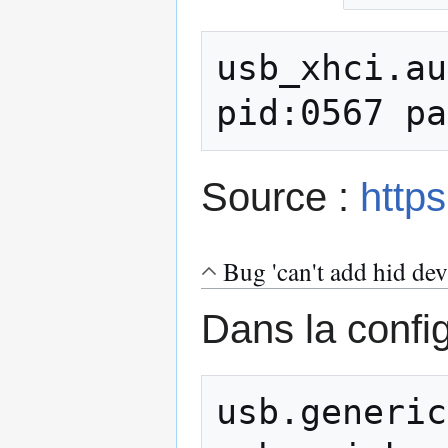
usb_xhci.au
pid:0567 pa
Source :
http
Bug 'can't add hid dev
Dans la confi
usb.generic