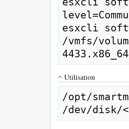
esxcli soft
level=Commu
esxcli soft
/vmfs/volum
Utilisation
/opt/smartm
/dev/disk/<