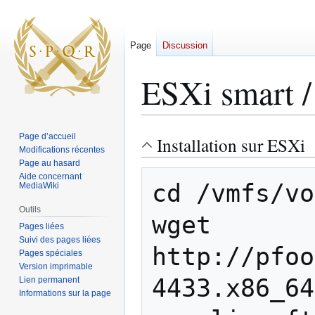
Page
Discussion
ESXi smart /
Page d’accueil
Installation sur ESXi
Aller
Aller
Modifications récentes
à
à
Page au hasard
la
la
Aide concernant
cd /vmfs/vo
MediaWiki
navigation
recherche
Outils
wget 
Pages liées
Suivi des pages liées
http://pfoo
Pages spéciales
Version imprimable
4433.x86_64
Lien permanent
Informations sur la page