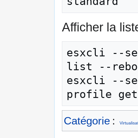
standard
Afficher la lis
esxcli --se
list --rebo
esxcli --se
Catégorie
:
Virtualisa