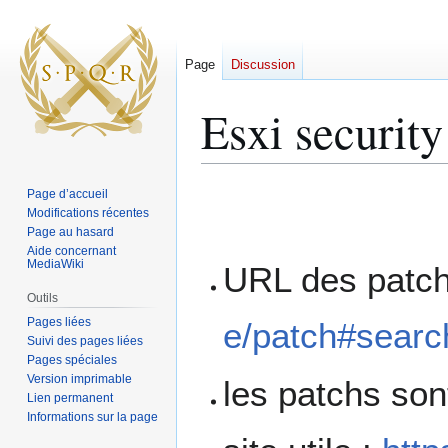
Page
Discussion
Esxi security
Aller
Aller
Page d’accueil
à
à
Modifications récentes
Page au hasard
la
la
Aide concernant
navigation
recherche
MediaWiki
URL des patc
Outils
Pages liées
e/patch#searc
Suivi des pages liées
Pages spéciales
Version imprimable
les patchs son
Lien permanent
Informations sur la page