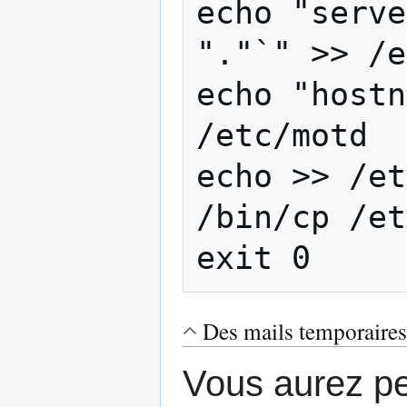
echo "serve
"."`" >> /e
echo "hostn
/etc/motd

echo >> /et
/bin/cp /et
Des mails temporaire
Vous aurez pe