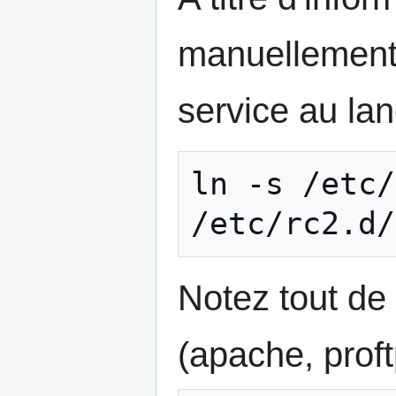
manuellement u
service au la
ln -s /etc/
/etc/rc2.d/
Notez tout d
(apache, proft