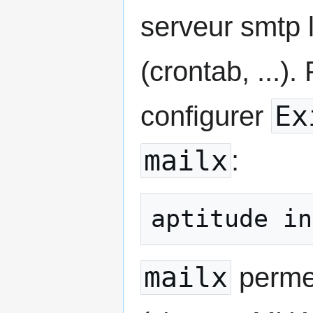
serveur smtp 
(crontab, ...)
Ex
configurer
mailx
:
mailx
permet