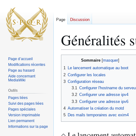
Page
Discussion
Généralités s
Aller
Aller
Page d’accueil
Sommaire
à
à
Modifications récentes
1
Le lancement automatique au boot
Page au hasard
la
la
2
Configurer les locales
Aide concernant
navigation
recherche
MediaWiki
3
Configuration réseau
3.1
Configurer l'hostname du serveu
Outils
3.2
Configurer une adresse ipv4
Pages liées
3.3
Configurer une adresse ipv6
Suivi des pages liées
4
Automatiser la création du motd
Pages spéciales
5
Des mails temporaires avec exim4
Version imprimable
Lien permanent
Informations sur la page
Le lancement automat