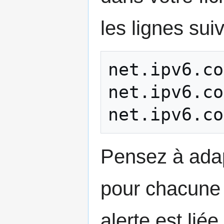
les lignes sui
net.ipv6.co
net.ipv6.co
Pensez à adap
pour chacune 
alerte est lié