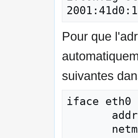
Pour que l'adr
automatiquemen
suivantes da
iface eth0 
       address 2001:41d0:1:127d::1

       netmask 64
