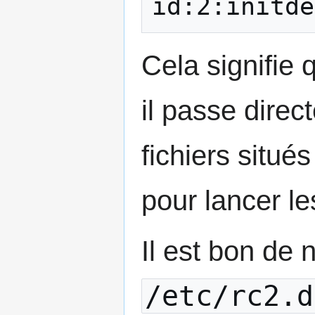
id:2:initde
Cela signifie
il passe dire
fichiers situés
pour lancer le
Il est bon de 
/etc/rc2.d