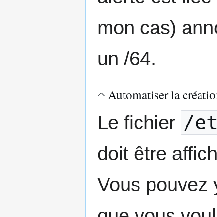
mon cas) anno
un /64.
Automatiser la créati
/e
Le fichier
doit être affi
Vous pouvez 
que vous voul