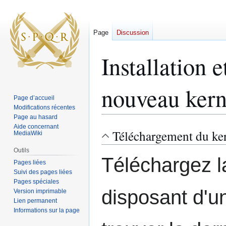
Page
Discussion
Installation 
nouveau kern
Page d’accueil
Modifications récentes
Page au hasard
Aide concernant
Téléchargement du kern
Aller
Aller
MediaWiki
à
à
Outils
la
la
Téléchargez l
Pages liées
navigation
recherche
Suivi des pages liées
Pages spéciales
disposant d'u
Version imprimable
Lien permanent
Informations sur la page