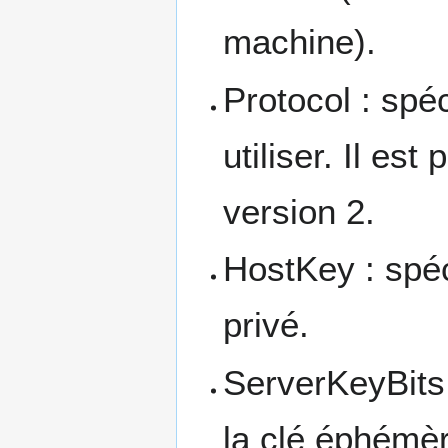
machine).
Protocol : spéc
utiliser. Il est 
version 2.
HostKey : spéci
privé.
ServerKeyBits :
la clé éphémèr