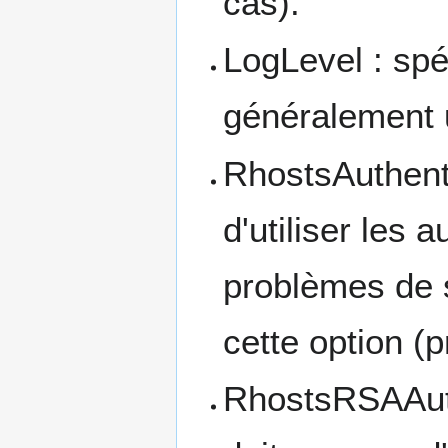
cas).
LogLevel : spéc
généralement u
RhostsAuthenti
d'utiliser les 
problèmes de s
cette option 
RhostsRSAAuthe