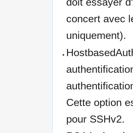
doit essayer d'
concert avec 
uniquement).
HostbasedAuthen
authentificati
authentificati
Cette option e
pour SSHv2.