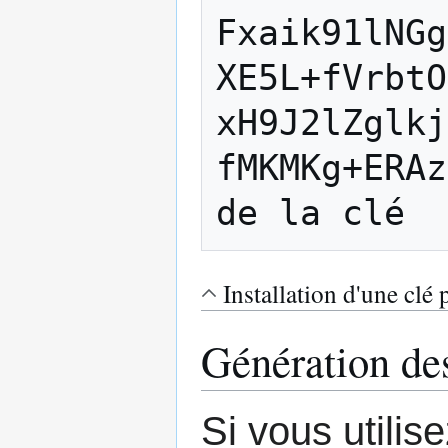
Fxaik91lNGg
XE5L+fVrbtO
xH9J2lZglkj
fMKMKg+ERAz
Installation d'une clé
Génération des
Si vous utilise