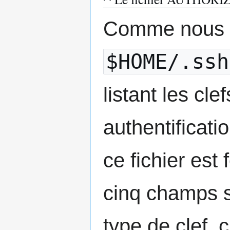
Comme nous l
$HOME/.ssh
listant les cl
authentificati
ce fichier est
cinq champs s
type de clef, 