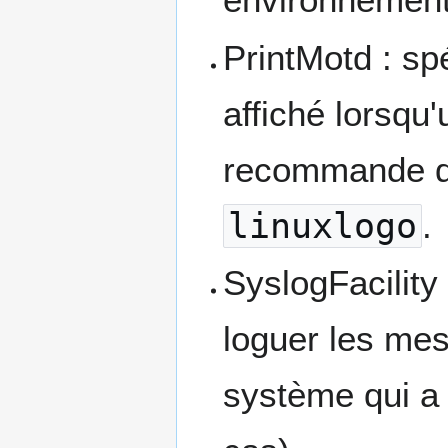
PrintMotd : spé
affiché lorsqu'
recommande de
linuxlogo
.
SyslogFacility 
loguer les mes
système qui a