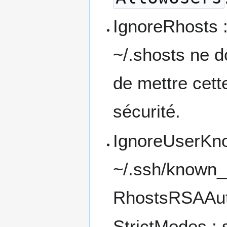
IgnoreRhosts : 
~/.shosts ne d
de mettre cett
sécurité.
IgnoreUserKnow
~/.ssh/known_h
RhostsRSAAuth
StrictModes : s