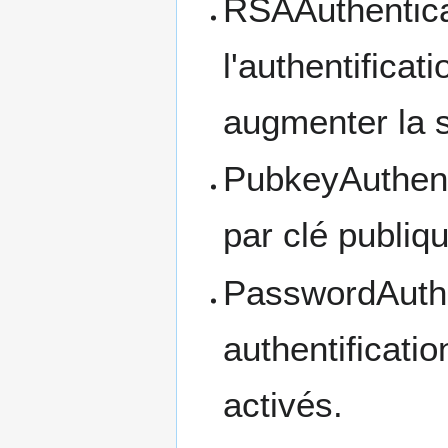
RSAAuthenticati
l'authentificat
augmenter la s
PubkeyAuthentic
par clé publiq
PasswordAuthen
authentificati
activés.