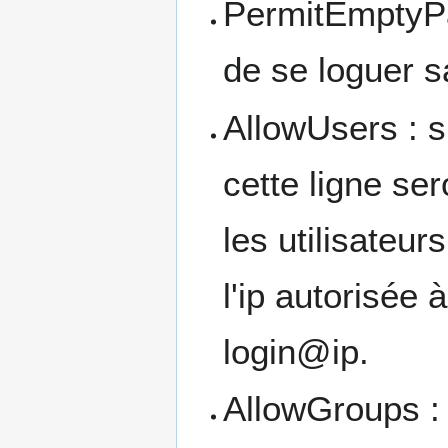
PermitEmptyPas
de se loguer s
AllowUsers : sp
cette ligne ser
les utilisateur
l'ip autorisée
login@ip.
AllowGroups : 