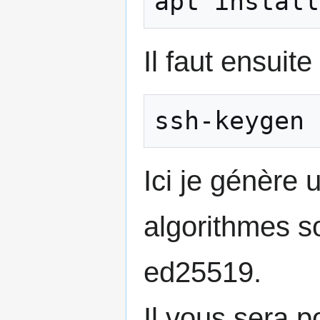
apt install
Il faut ensuit
ssh-keygen 
Ici je génère 
algorithmes s
ed25519.
Il vous sera 