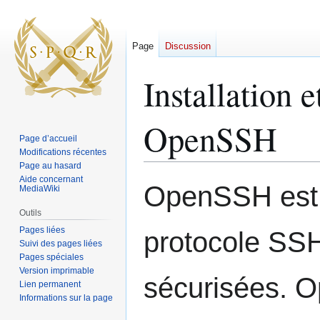
Page
Discussion
Installation 
OpenSSH
Page d’accueil
Modifications récentes
Page au hasard
Aide concernant
Aller
Aller
OpenSSH est 
MediaWiki
à
à
la
la
Outils
navigation
recherche
Pages liées
protocole SS
Suivi des pages liées
Pages spéciales
Version imprimable
sécurisées. Op
Lien permanent
Informations sur la page