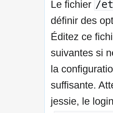
/e
Le fichier
définir des o
Éditez ce fich
suivantes si n
la configurati
suffisante. At
jessie, le log