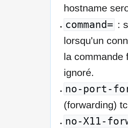
hostname sero
command=
: 
lorsqu'un conn
la commande fo
ignoré.
no-port-fo
(forwarding) tc
no-X11-for