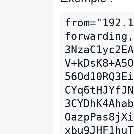
from="192.1
forwarding,
3NzaC1yc2EA
V+kDsK8+A5O
56Od10RQ3Ei
CYq6tHJYfJN
3CYDhK4Ahab
OazpPas8jXi
xbu9JHF1huT