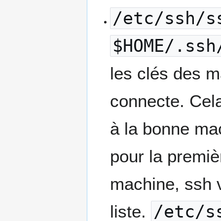
/etc/ssh/s
$HOME/.ssh
les clés des m
connecte. Cela
à la bonne mac
pour la premiè
machine, ssh v
liste.
/etc/s