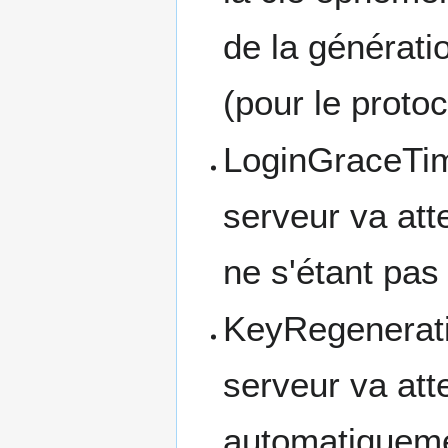
de la générati
(pour le prot
LoginGraceTime
serveur va att
ne s'étant pas
KeyRegeneratio
serveur va att
automatiqueme