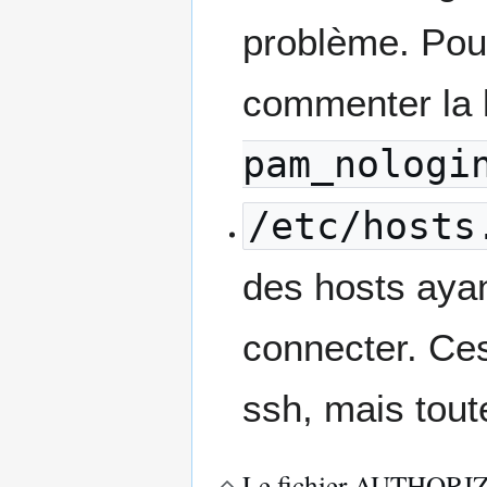
problème. Pour 
commenter la 
pam_nologi
/etc/hosts
des hosts ayant
connecter. Ce
ssh, mais tout
Le fichier AUTHOR