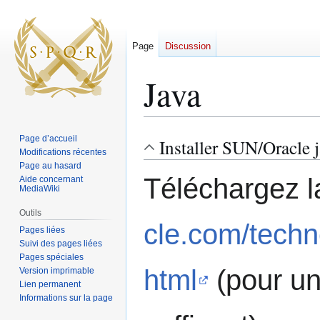
Page
Discussion
Java
Page d’accueil
Installer SUN/Oracle 
Aller
Aller
Modifications récentes
à
à
Page au hasard
la
la
Téléchargez l
Aide concernant
MediaWiki
navigation
recherche
Outils
cle.com/techn
Pages liées
Suivi des pages liées
Pages spéciales
html
(pour un
Version imprimable
Lien permanent
Informations sur la page