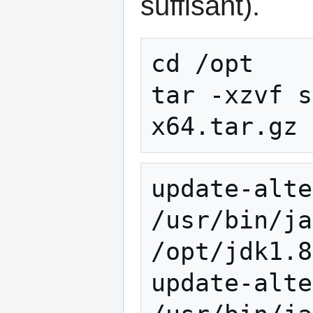
suffisant).
cd /opt

tar -xzvf s
update-alte
/usr/bin/ja
/opt/jdk1.8
update-alte