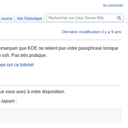
Se connecter
R
e source
Voir l’historique
e
c
Dernière modification il y a 9 ans
h
e
r
remarquer que KDE ne retient pas votre passphrase lorsque
c
ssh. Pas très pratique.
h
vous
sur ce tutoriel
e
r
e vous avez à votre disposition.
 tapant :