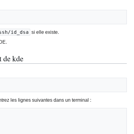
ssh/id_dsa
si elle existe.
KDE.
t de kde
trez les lignes suivantes dans un terminal :