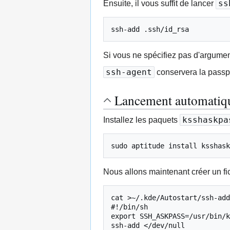
ss
Ensuite, il vous suffit de lancer
ssh-add .ssh/id_rsa
Si vous ne spécifiez pas d'argume
ssh-agent
conservera la passp
Lancement automatique 
ksshaskpa
Installez les paquets
sudo aptitude install ksshask
Nous allons maintenant créer un fic
cat >~/.kde/Autostart/ssh-add
#!/bin/sh

export SSH_ASKPASS=/usr/bin/k
ssh-add </dev/null
