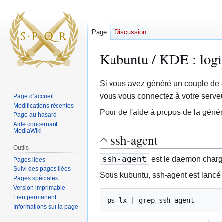
Page
Discussion
Kubuntu / KDE : logi
Aller
Aller
Si vous avez généré un couple de 
à
à
vous vous connectez à votre serve
Page d’accueil
la
la
Modifications récentes
Pour de l'aide à propos de la génér
navigation
recherche
Page au hasard
Aide concernant
MediaWiki
ssh-agent
Outils
ssh-agent
est le daemon chargé
Pages liées
Suivi des pages liées
Sous kubuntu, ssh-agent est lancé a
Pages spéciales
Version imprimable
Lien permanent
ps lx | grep ssh-agent
Informations sur la page