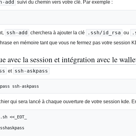
h-add
suivi du chemin vers votre clé. Par exemple :
ssh-add
.ssh/id_rsa
.
nt,
cherchera à ajouter la clé
ou
hrase en mémoire tant que vous ne fermez pas votre session 
avec la session et intégration avec le walle
ss
ssh-askpass
et
pass ssh-askpass
hier qui sera lancé à chaque ouverture de votre session kde. En
.sh <<_EOT_

sshaskpass
