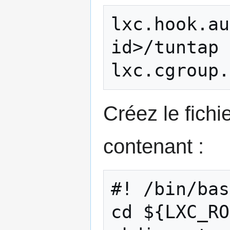
lxc.hook.au
id>/tuntap

Créez le fichi
contenant :
#! /bin/bas
cd ${LXC_RO