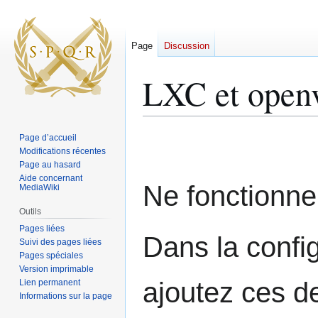
Page
Discussion
LXC et open
Aller
Aller
Page d’accueil
à
à
Modifications récentes
Page au hasard
la
la
Aide concernant
navigation
recherche
Ne fonctionne
MediaWiki
Outils
Pages liées
Dans la confi
Suivi des pages liées
Pages spéciales
Version imprimable
ajoutez ces de
Lien permanent
Informations sur la page