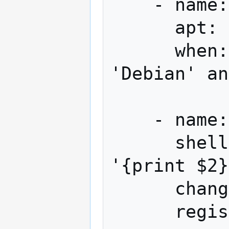
    - name: Upgrade packages

      apt: upgrade=safe

      when: (ansible_os_family == 
'Debian' an
    - name: Check what the new version is

      shell:  lsb_release -r | awk 
'{print $2}
      changed_when: False

      register: new_release
