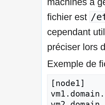
machines à gé
/e
fichier est
cependant utili
préciser lors 
Exemple de fi
[node1]

vm1.domain.
vm2.domain.