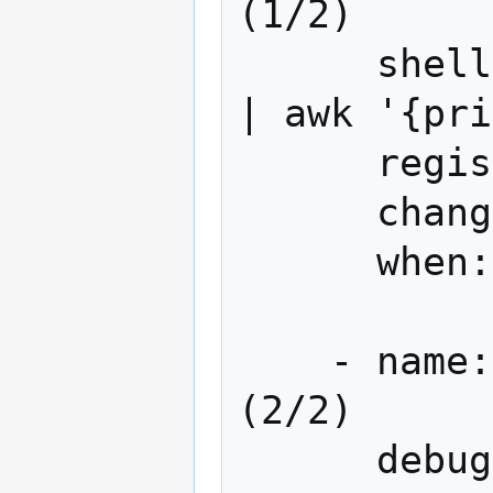
(1/2)

      shell: checkrestart | grep ^service 
| awk '{pri
      register: services

      changed_when: False

      when: ansible_os_family == 'Debian'

    - name: List services to restart 
(2/2)

      debug: msg="{{ 