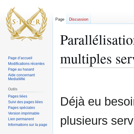
Page
Discussion
Parallélisati
multiples se
Page d’accueil
Modifications récentes
Page au hasard
Aide concernant
Aller
Aller
MediaWiki
à
à
la
la
Outils
navigation
recherche
Pages liées
Déjà eu besoi
Suivi des pages liées
Pages spéciales
Version imprimable
plusieurs ser
Lien permanent
Informations sur la page