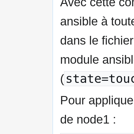
Avec cette co
ansible à tout
dans le fichie
module ansib
state=tou
(
Pour applique
de node1 :