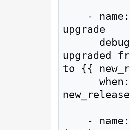
    - name: Notify distribution version 
upgrade

      debug: msg="Debian has been 
upgraded fr
to {{ new_r
      when: ansible_lsb.release != 
new_release
    - name: List services to restart 