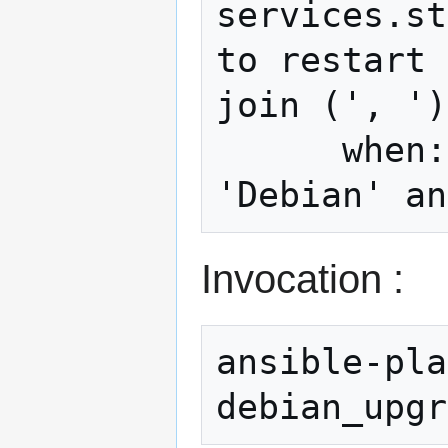
services.st
to restart 
join (', ')
      when: (ansible_os_family == 
Invocation :
ansible-pla
debian_upgr