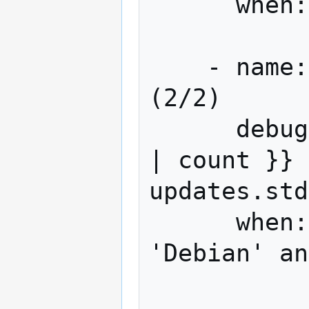
      when: ansible_os_family == 'Debian'

    - name: List packages to upgrade 
(2/2)

      debug: msg="{{ updates.stdout_lines 
| count }} 
updates.std
      when: (ansible_os_family == 
'Debian' an