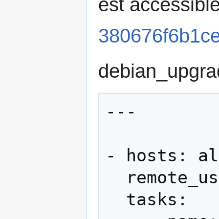
est accessible
380676f6b1ce
debian_upgra
---

- hosts: al
  remote_user: root

  tasks:
