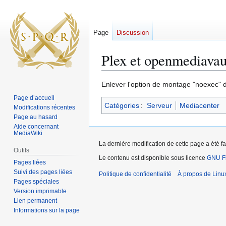
Page
Discussion
Plex et openmediavau
Aller
Aller
Enlever l'option de montage "noexec" d
à
à
Page d’accueil
Catégories
:
Serveur
Mediacenter
la
la
Modifications récentes
navigation
recherche
Page au hasard
Aide concernant
MediaWiki
La dernière modification de cette page a été fai
Outils
Le contenu est disponible sous licence
GNU Fr
Pages liées
Suivi des pages liées
Politique de confidentialité
À propos de Linu
Pages spéciales
Version imprimable
Lien permanent
Informations sur la page