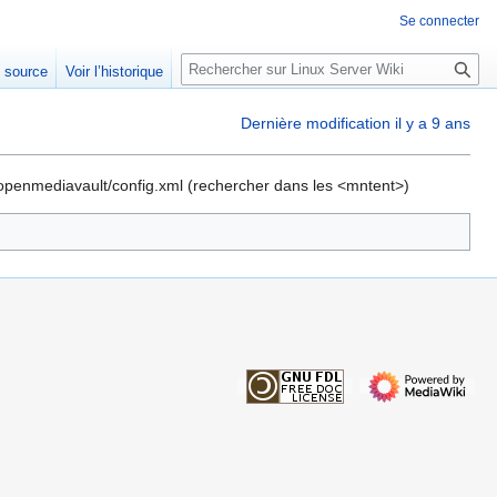
Se connecter
R
e source
Voir l’historique
e
c
Dernière modification il y a 9 ans
h
e
r
c/openmediavault/config.xml (rechercher dans les <mntent>)
c
h
e
r