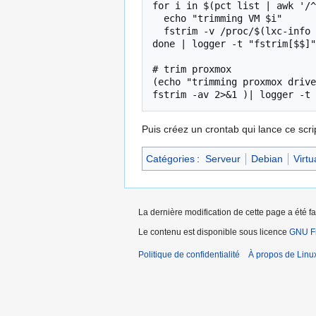
for i in $(pct list | awk '/^
  echo "trimming VM $i"

  fstrim -v /proc/$(lxc-info -n $i -p | awk '{print $2}')/root 2>&1

done | logger -t "fstrim[$$]"

# trim proxmox

(echo "trimming proxmox drive
Puis créez un crontab qui lance ce scr
Catégories
:
Serveur
Debian
Virtu
La dernière modification de cette page a été fai
Le contenu est disponible sous licence
GNU Fr
Politique de confidentialité
À propos de Linu