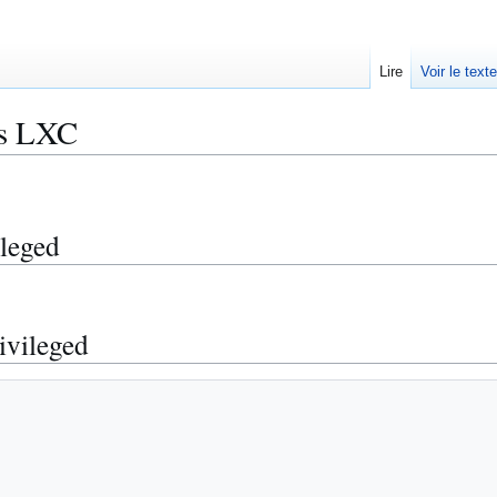
Lire
Voir le text
us LXC
leged
ivileged