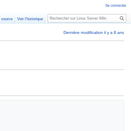
Se connecter
R
e source
Voir l’historique
e
c
Dernière modification il y a 8 ans
h
e
r
c
h
e
r