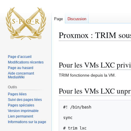
Page
Discussion
Proxmox : TRIM so
Aller
Aller
à
à
Page d’accueil
la
la
Pour les VMs LXC privi
Modifications récentes
navigation
recherche
Page au hasard
Aide concernant
TRIM fonctionne depuis la VM.
MediaWiki
Outils
Pour les VMs LXC unpr
Pages liées
Suivi des pages liées
Pages spéciales
#! /bin/bash

Version imprimable
Lien permanent
sync

Informations sur la page
# trim lxc
