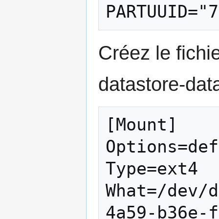
Créez le fich
datastore-dat
[Mount]

Options=def
Type=ext4

What=/dev/d
4a59-b36e-f