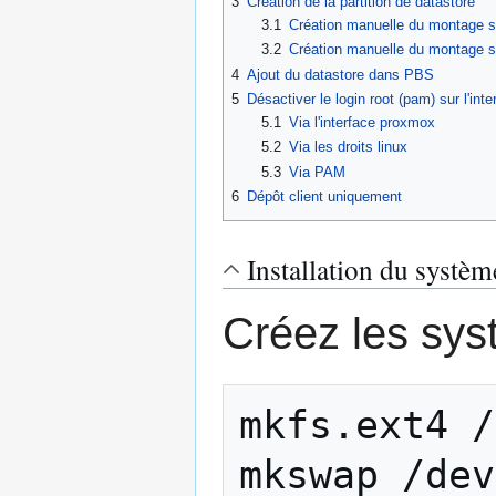
3
Création de la partition de datastore
3.1
Création manuelle du montage 
3.2
Création manuelle du montage 
4
Ajout du datastore dans PBS
5
Désactiver le login root (pam) sur l'in
5.1
Via l'interface proxmox
5.2
Via les droits linux
5.3
Via PAM
6
Dépôt client uniquement
Installation du systèm
Créez les syst
mkfs.ext4 /