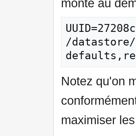
monté au dém
UUID=27208cd
/datastore/d
defaults,re
Notez qu'on m
conformément
maximiser les