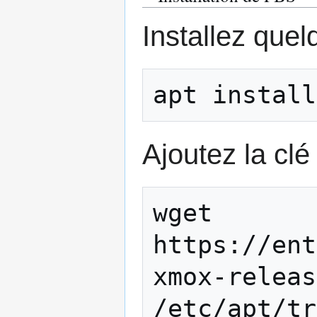
Installez que
apt install
Ajoutez la clé
wget 
https://ent
xmox-releas
/etc/apt/tr