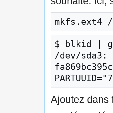
souhaité. Ici,
mkfs.ext4 /
$ blkid | g
/dev/sda3: 
fa869bc395c
Ajoutez dans f