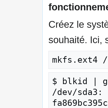
fonctionneme
Créez le systè
souhaité. Ici,
mkfs.ext4 /
$ blkid | g
/dev/sda3: 
fa869bc395c