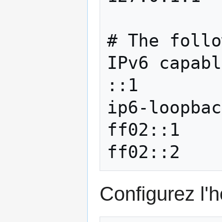
# The follo
IPv6 capabl
::1        
ip6-loopbac
ff02::1    
Configurez l'