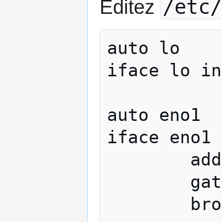
/etc/
Editez
auto lo

iface lo in
auto eno1

iface eno1 
        address 46.104.126.132/24

        gateway 46.104.126.254
