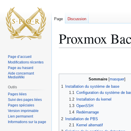
Page
Discussion
Proxmox Bac
Aller
Aller
Page d’accueil
à
à
Modifications récentes
Page au hasard
la
la
Aide concernant
navigation
recherche
MediaWiki
Sommaire
1
Installation du système de base
Outils
1.1
Configuration du système de ba
Pages liées
1.2
Installation du kernel
Suivi des pages liées
Pages spéciales
1.3
OpenSSH
Version imprimable
1.4
Redémarrage
Lien permanent
2
Installation de PBS
Informations sur la page
2.1
Kernel alternatif