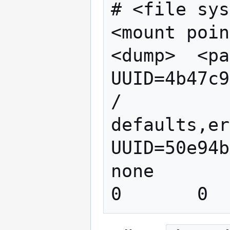
# <file system>                    
<mount point>   <t
<dump>  <pa
UUID=4b47c92
/            
defaults,er
UUID=50e94be
none            swap   