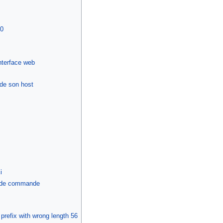
r0
'interface web
 de son host
i
e de commande
prefix with wrong length 56