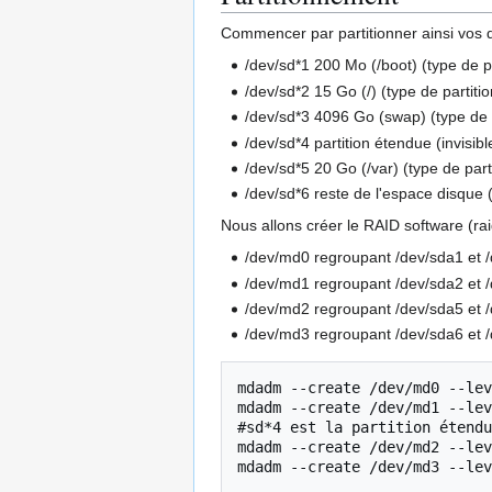
Commencer par partitionner ainsi vos d
/dev/sd*1 200 Mo (/boot) (type de pa
/dev/sd*2 15 Go (/) (type de partitio
/dev/sd*3 4096 Go (swap) (type de p
/dev/sd*4 partition étendue (invisibl
/dev/sd*5 20 Go (/var) (type de part
/dev/sd*6 reste de l'espace disque (
Nous allons créer le RAID software (rai
/dev/md0 regroupant /dev/sda1 et /
/dev/md1 regroupant /dev/sda2 et /
/dev/md2 regroupant /dev/sda5 et /
/dev/md3 regroupant /dev/sda6 et /
mdadm --create /dev/md0 --lev
mdadm --create /dev/md1 --lev
#sd*4 est la partition étendu
mdadm --create /dev/md2 --lev