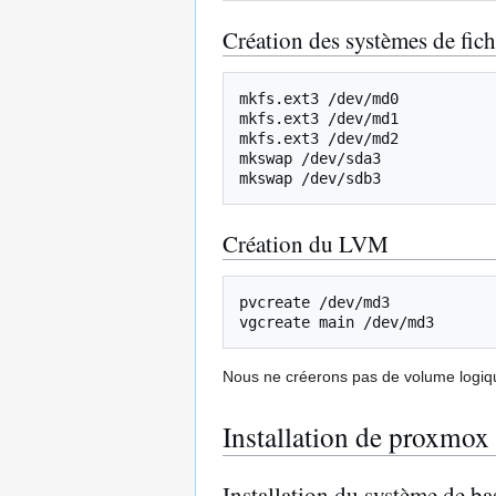
Création des systèmes de fich
mkfs.ext3 /dev/md0

mkfs.ext3 /dev/md1

mkfs.ext3 /dev/md2

mkswap /dev/sda3

Création du LVM
pvcreate /dev/md3

Nous ne créerons pas de volume logiq
Installation de proxmox
Installation du système de ba