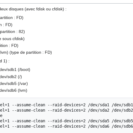
eux disques (avec fdisk ou cfdisk) :
rtition : FD)
n : FD)
artition : 82)
e sous cfdisk)
ition : FD)
lvm) (type de partition : FD)
d 1) :
dev/sdb1 (/boot)
dev/sdb2 (/)
dev/sdb5 (/var)
dev/sdb6 (lvm)
el=1 --assume-clean --raid-devices=2 /dev/sda1 /dev/sdb1

el=1 --assume-clean --raid-devices=2 /dev/sda2 /dev/sdb2

e

el=1 --assume-clean --raid-devices=2 /dev/sda5 /dev/sdb5
