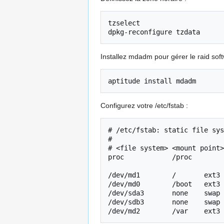
tzselect

Installez mdadm pour gérer le raid soft
Configurez votre /etc/fstab :
# /etc/fstab: static file sys
#

# <file system> <mount point>
proc            /proc        
/dev/md1        /       ext3 
/dev/md0        /boot   ext3 
/dev/sda3       none    swap 
/dev/sdb3       none    swap 