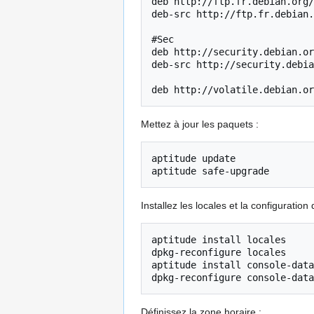
deb http://ftp.fr.debian.org/
deb-src http://ftp.fr.debian.
#Sec

deb http://security.debian.or
deb-src http://security.debia
Mettez à jour les paquets :
aptitude update

Installez les locales et la configuration
aptitude install locales 

dpkg-reconfigure locales

aptitude install console-data

Définissez la zone horaire :