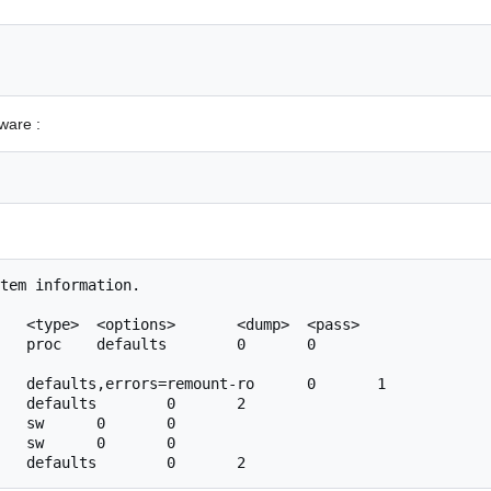
ware :
tem information.

   <type>  <options>       <dump>  <pass>

   proc    defaults        0       0

   defaults,errors=remount-ro      0       1

   defaults        0       2

   sw      0       0

   sw      0       0
