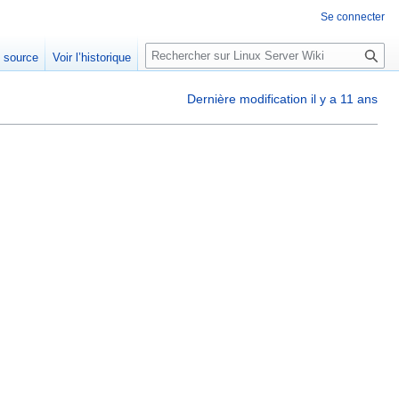
Se connecter
R
e source
Voir l’historique
e
c
Dernière modification il y a 11 ans
h
e
r
c
h
e
r