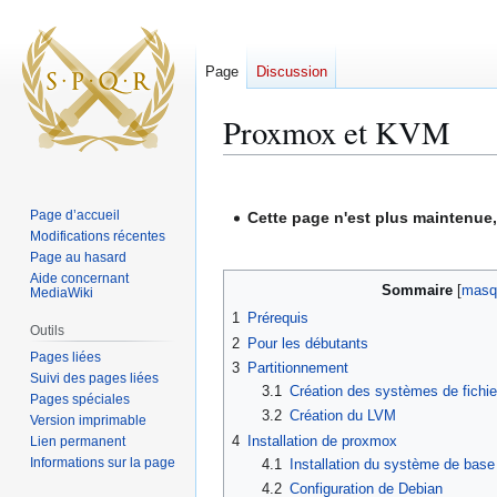
Page
Discussion
Proxmox et KVM
Aller
Aller
à
à
Page d’accueil
Cette page n'est plus maintenue,
la
la
Modifications récentes
navigation
recherche
Page au hasard
Aide concernant
Sommaire
MediaWiki
1
Prérequis
Outils
2
Pour les débutants
Pages liées
3
Partitionnement
Suivi des pages liées
3.1
Création des systèmes de fichie
Pages spéciales
3.2
Création du LVM
Version imprimable
4
Installation de proxmox
Lien permanent
Informations sur la page
4.1
Installation du système de base
4.2
Configuration de Debian