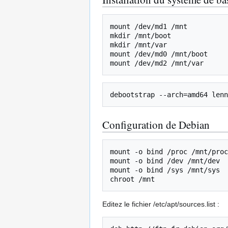
mount /dev/md1 /mnt

mkdir /mnt/boot

mkdir /mnt/var

mount /dev/md0 /mnt/boot

debootstrap --arch=amd64 len
Configuration de Debian
mount -o bind /proc /mnt/proc

mount -o bind /dev /mnt/dev

mount -o bind /sys /mnt/sys

Editez le fichier /etc/apt/sources.list :