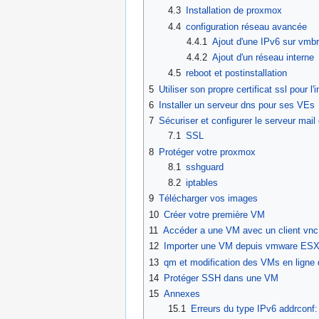
4.3
Installation de proxmox
4.4
configuration réseau avancée
4.4.1
Ajout d'une IPv6 sur vmb
4.4.2
Ajout d'un réseau interne
4.5
reboot et postinstallation
5
Utiliser son propre certificat ssl pour l
6
Installer un serveur dns pour ses VEs
7
Sécuriser et configurer le serveur mail
7.1
SSL
8
Protéger votre proxmox
8.1
sshguard
8.2
iptables
9
Télécharger vos images
10
Créer votre première VM
11
Accéder a une VM avec un client vnc
12
Importer une VM depuis vmware ESX
13
qm et modification des VMs en lign
14
Protéger SSH dans une VM
15
Annexes
15.1
Erreurs du type IPv6 addrconf: 