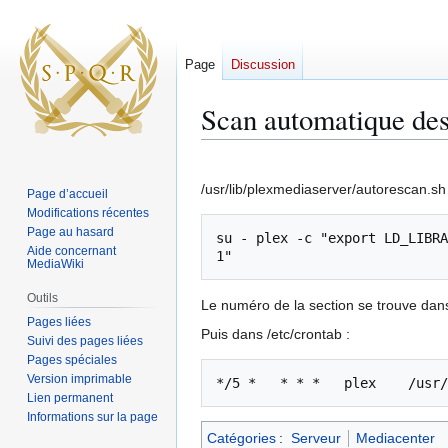
Page
Discussion
Scan automatique des
Aller
Aller
à
à
/usr/lib/plexmediaserver/autorescan.sh 
Page d’accueil
la
la
Modifications récentes
navigation
recherche
Page au hasard
su - plex -c "export LD_LIBRA
Aide concernant
MediaWiki
Outils
Le numéro de la section se trouve dans
Pages liées
Puis dans /etc/crontab :
Suivi des pages liées
Pages spéciales
Version imprimable
*/5 *   * * *   plex    /usr/
Lien permanent
Informations sur la page
Catégories
:
Serveur
Mediacenter