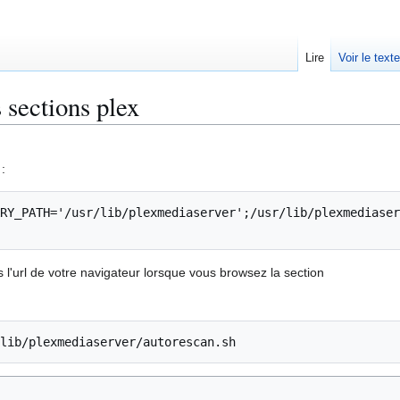
Lire
Voir le text
 sections plex
:
RY_PATH='/usr/lib/plexmediaserver';/usr/lib/plexmediaser
 l'url de votre navigateur lorsque vous browsez la section
lib/plexmediaserver/autorescan.sh