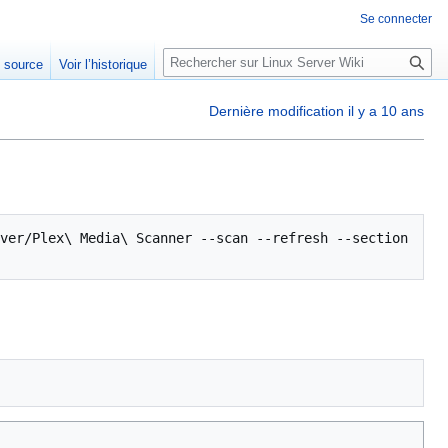
Se connecter
R
e source
Voir l’historique
e
c
Dernière modification il y a 10 ans
h
e
r
c
h
ver/Plex\ Media\ Scanner --scan --refresh --section 
e
r