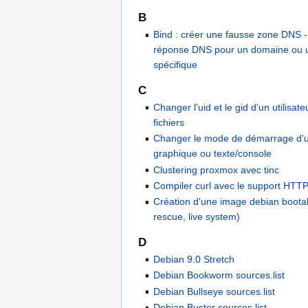
B
Bind : créer une fausse zone DNS - 
réponse DNS pour un domaine ou 
spécifique
C
Changer l'uid et le gid d'un utilisat
fichiers
Changer le mode de démarrage d'un
graphique ou texte/console
Clustering proxmox avec tinc
Compiler curl avec le support HTT
Création d'une image debian boota
rescue, live system)
D
Debian 9.0 Stretch
Debian Bookworm sources.list
Debian Bullseye sources.list
Debian Buster sources.list