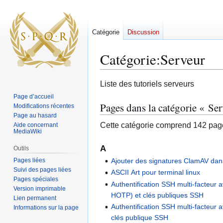
Catégorie
Discussion
Catégorie
:
Serveur
Aller
Aller
Liste des tutoriels serveurs
à
à
Page d’accueil
la
la
Pages dans la catégorie « Se
Modifications récentes
navigation
recherche
Page au hasard
Cette catégorie comprend 142 page
Aide concernant
MediaWiki
A
Outils
Pages liées
Ajouter des signatures ClamAV dan
Suivi des pages liées
ASCII Art pour terminal linux
Pages spéciales
Authentification SSH multi-facteur
Version imprimable
HOTP) et clés publiques SSH
Lien permanent
Authentification SSH multi-facteur 
Informations sur la page
clés publique SSH