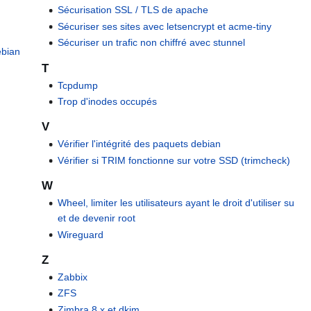
Sécurisation SSL / TLS de apache
Sécuriser ses sites avec letsencrypt et acme-tiny
Sécuriser un trafic non chiffré avec stunnel
ebian
T
Tcpdump
Trop d'inodes occupés
V
Vérifier l'intégrité des paquets debian
Vérifier si TRIM fonctionne sur votre SSD (trimcheck)
W
Wheel, limiter les utilisateurs ayant le droit d'utiliser su
et de devenir root
Wireguard
Z
Zabbix
ZFS
Zimbra 8.x et dkim