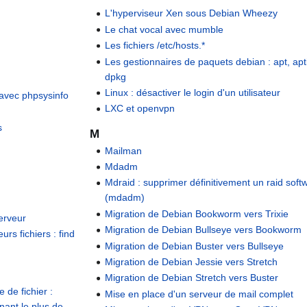
L'hyperviseur Xen sous Debian Wheezy
Le chat vocal avec mumble
Les fichiers /etc/hosts.*
Les gestionnaires de paquets debian : apt, apt
dpkg
Linux : désactiver le login d'un utilisateur
 avec phpsysinfo
LXC et openvpn
s
M
Mailman
Mdadm
Mdraid : supprimer définitivement un raid soft
(mdadm)
Migration de Debian Bookworm vers Trixie
serveur
Migration de Debian Bullseye vers Bookworm
rs fichiers : find
Migration de Debian Buster vers Bullseye
Migration de Debian Jessie vers Stretch
Migration de Debian Stretch vers Buster
 de fichier :
Mise en place d'un serveur de mail complet
nnant le plus de