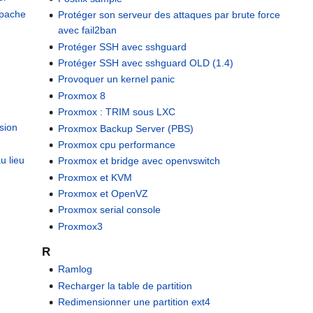
 apache
Protéger son serveur des attaques par brute force
avec fail2ban
Protéger SSH avec sshguard
Protéger SSH avec sshguard OLD (1.4)
Provoquer un kernel panic
Proxmox 8
Proxmox : TRIM sous LXC
sion
Proxmox Backup Server (PBS)
Proxmox cpu performance
u lieu
Proxmox et bridge avec openvswitch
Proxmox et KVM
Proxmox et OpenVZ
Proxmox serial console
Proxmox3
R
Ramlog
Recharger la table de partition
Redimensionner une partition ext4