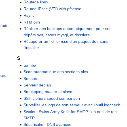
Routage linux
Routed IPsec (VTI) with pfsense
Rsync
RTM ovh
itude,
Réaliser des backups automatiquement pour ses
dépôts svn, bases mysql, et dossiers
Récupérer un fichier issu d'un paquet deb sans
l'installer
S
Samba
Scan automatique des sections plex
ware
Sensors
Serveur debian
Smokeping master et slave
SSH ciphers speed comparison
Surveiller les logs de son serveur avec l'outil logcheck
Swaks - Swiss Army Knife for SMTP : un outil de test
SMTP
Sécurisation DNS avancée