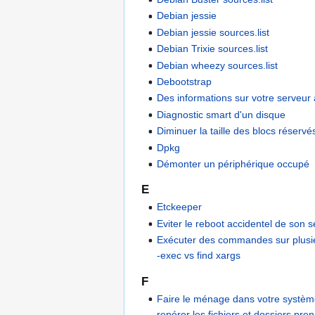
Debian jessie
Debian jessie sources.list
Debian Trixie sources.list
Debian wheezy sources.list
Debootstrap
Des informations sur votre serveur
Diagnostic smart d'un disque
Diminuer la taille des blocs réservé
Dpkg
Démonter un périphérique occupé
E
Etckeeper
Eviter le reboot accidentel de son 
Exécuter des commandes sur plusieu
-exec vs find xargs
F
Faire le ménage dans votre système
repérer les fichiers et dossiers pre