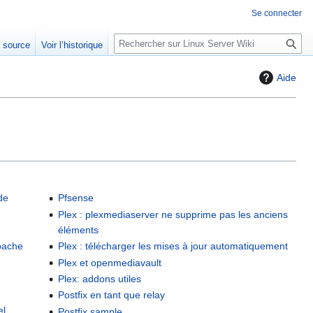
Se connecter
R
e source
Voir l’historique
e
c
Aide
h
e
r
c
h
e
r
de
Pfsense
Plex : plexmediaserver ne supprime pas les anciens
éléments
Apache
Plex : télécharger les mises à jour automatiquement
Plex et openmediavault
Plex: addons utiles
Postfix en tant que relay
el
Postfix sample