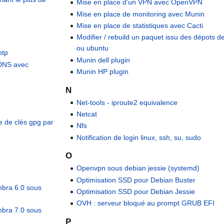
Mise en place d'un VPN avec OpenVPN
Mise en place de monitoring avec Munin
Mise en place de statistiques avec Cacti
Modifier / rebuild un paquet issu des dépots d
ou ubuntu
ntp
Munin dell plugin
 DNS avec
Munin HP plugin
N
Net-tools - iproute2 equivalence
Netcat
 de clés gpg par
Nfs
Notification de login linux, ssh, su, sudo
O
Openvpn sous debian jessie (systemd)
Optimisation SSD pour Debian Buster
imbra 6.0 sous
Optimisation SSD pour Debian Jessie
OVH : serveur bloqué au prompt GRUB EFI
imbra 7.0 sous
P